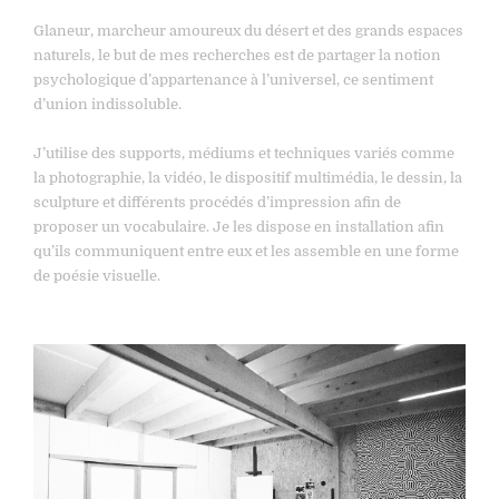
Glaneur, marcheur amoureux du désert et des grands espaces
naturels, le but de mes recherches est de partager la notion
psychologique d’appartenance à l’universel, ce sentiment
d’union indissoluble.
J’utilise des supports, médiums et techniques variés comme
la photographie, la vidéo, le dispositif multimédia, le dessin, la
sculpture et différents procédés d’impression afin de
proposer un vocabulaire. Je les dispose en installation afin
qu’ils communiquent entre eux et les assemble en une forme
de poésie visuelle.